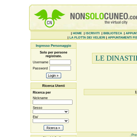
|
HOME
|
ISCRIVITI
|
BIBLIOTECA
|
APPUN
|
LA FLOTTA DEI VELIERI
|
APPUNTAMENTI FIS
Ingresso Personaggio
Solo per persone
registrate.
LE DINASTI
Username
Password
Ricerca Utenti
1
Ricerca per
Nickname
Sesso
Eta'
.:Pre