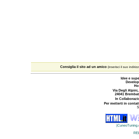
Consiglia il sito ad un amico
(inserisci il suo indiriz
Idee e supe
Develop
Ho
Via Degli Alpini,
24041 Brembat
In Collaboraz
Per metterti in contat
S
|CuneoTuning
RE