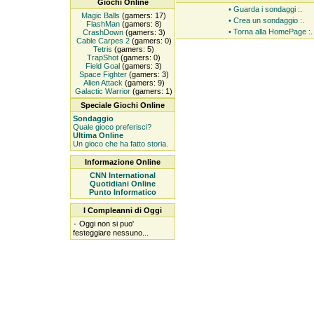
Giochi Online
• Guarda i sondaggi :.
Magic Balls
(gamers: 17)
• Crea un sondaggio :.
FlashMan
(gamers: 8)
• Torna alla HomePage :.
CrashDown
(gamers: 3)
Cable Carpes 2
(gamers: 0)
Tetris
(gamers: 5)
TrapShot
(gamers: 0)
Field Goal
(gamers: 3)
Space Fighter
(gamers: 3)
Alien Attack
(gamers: 9)
Galactic Warrior
(gamers: 1)
Speciale Giochi Online
Sondaggio
Quale gioco preferisci?
Ultima Online
Un gioco che ha fatto storia.
Informazione Online
CNN International
Quotidiani Online
Punto Informatico
I Compleanni di Oggi
۰
Oggi non si puo'
festeggiare nessuno...