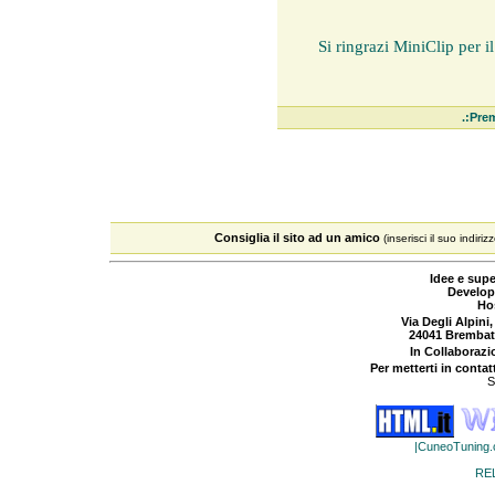
Si ringrazi MiniClip per 
.:Prem
Consiglia il sito ad un amico
(inserisci il suo indiriz
Idee e supe
Develop
Ho
Via Degli Alpini,
24041 Brembat
In Collaboraz
Per metterti in contat
S
|CuneoTuning
RE