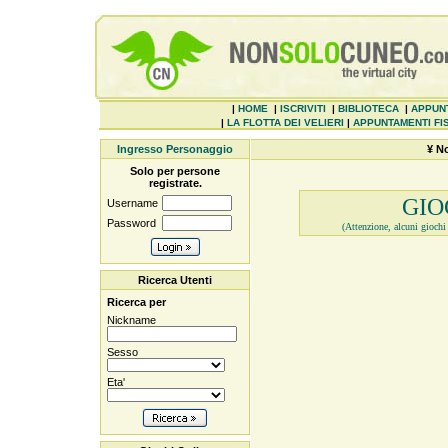
|
HOME
|
ISCRIVITI
|
BIBLIOTECA
|
APPUN
|
LA FLOTTA DEI VELIERI
|
APPUNTAMENTI FIS
Ingresso Personaggio
¥ N
Solo per persone
registrate.
GIO
Username
Password
(Attenzione, alcuni giochi 
Ricerca Utenti
Ricerca per
Nickname
Sesso
Eta'