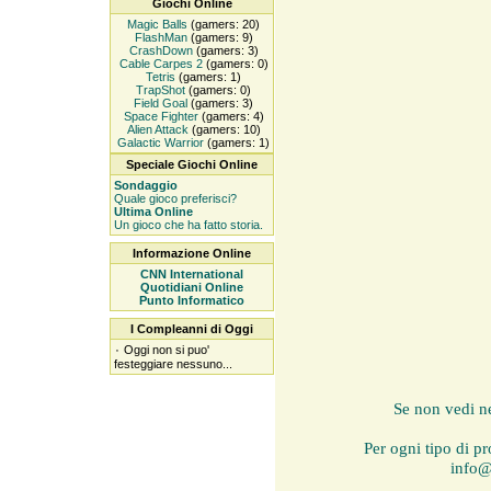
Giochi Online
Magic Balls
(gamers: 20)
FlashMan
(gamers: 9)
CrashDown
(gamers: 3)
Cable Carpes 2
(gamers: 0)
Tetris
(gamers: 1)
TrapShot
(gamers: 0)
Field Goal
(gamers: 3)
Space Fighter
(gamers: 4)
Alien Attack
(gamers: 10)
Galactic Warrior
(gamers: 1)
Speciale Giochi Online
Sondaggio
Quale gioco preferisci?
Ultima Online
Un gioco che ha fatto storia.
Informazione Online
CNN International
Quotidiani Online
Punto Informatico
I Compleanni di Oggi
۰
Oggi non si puo'
festeggiare nessuno...
Se non vedi n
Per ogni tipo di pr
info