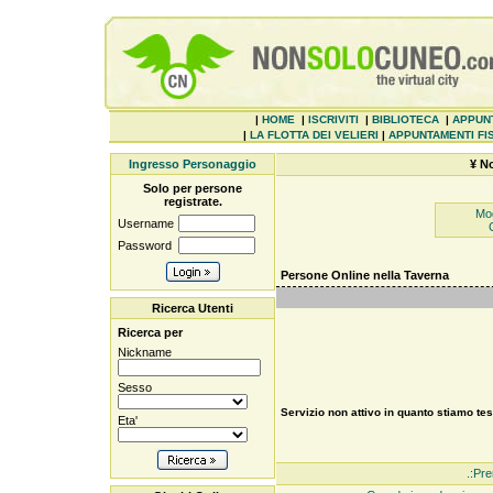
|
HOME
|
ISCRIVITI
|
BIBLIOTECA
|
APPUN
|
LA FLOTTA DEI VELIERI
|
APPUNTAMENTI FIS
Ingresso Personaggio
¥ N
Solo per persone
registrate.
Mod
Username
Password
Persone Online nella Taverna
Ricerca Utenti
Ricerca per
Nickname
Sesso
Servizio non attivo in quanto stiamo te
Eta'
.:Pre