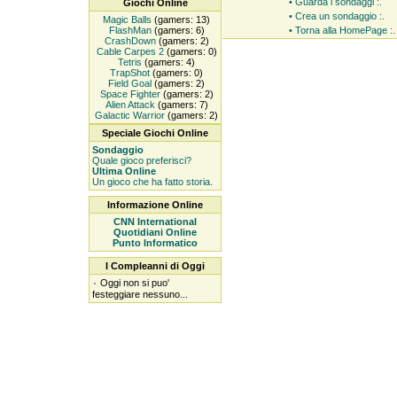
• Guarda i sondaggi :.
Giochi Online
• Crea un sondaggio :.
Magic Balls
(gamers: 13)
FlashMan
(gamers: 6)
• Torna alla HomePage :.
CrashDown
(gamers: 2)
Cable Carpes 2
(gamers: 0)
Tetris
(gamers: 4)
TrapShot
(gamers: 0)
Field Goal
(gamers: 2)
Space Fighter
(gamers: 2)
Alien Attack
(gamers: 7)
Galactic Warrior
(gamers: 2)
Speciale Giochi Online
Sondaggio
Quale gioco preferisci?
Ultima Online
Un gioco che ha fatto storia.
Informazione Online
CNN International
Quotidiani Online
Punto Informatico
I Compleanni di Oggi
۰
Oggi non si puo'
festeggiare nessuno...