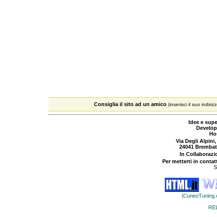
Consiglia il sito ad un amico
(inserisci il suo indiriz
Idee e supe
Develop
Ho
Via Degli Alpini,
24041 Brembat
In Collaboraz
Per metterti in contat
S
|CuneoTuning
RE