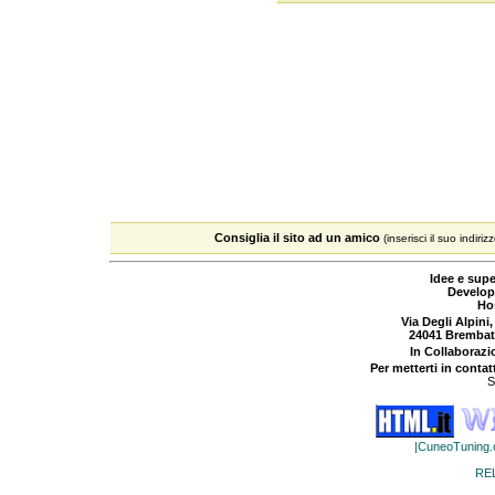
Consiglia il sito ad un amico
(inserisci il suo indiriz
Idee e supe
Develop
Ho
Via Degli Alpini,
24041 Brembat
In Collaboraz
Per metterti in contat
S
|CuneoTuning
RE