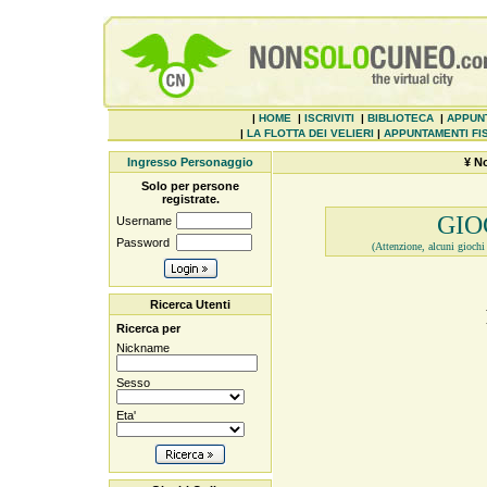
|
HOME
|
ISCRIVITI
|
BIBLIOTECA
|
APPUN
|
LA FLOTTA DEI VELIERI
|
APPUNTAMENTI FIS
Ingresso Personaggio
¥ N
Solo per persone
registrate.
GIO
Username
Password
(Attenzione, alcuni giochi 
Ricerca Utenti
Ricerca per
Nickname
Sesso
Eta'