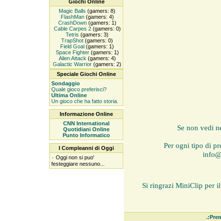
Giochi Online
Magic Balls
(gamers: 8)
FlashMan
(gamers: 4)
CrashDown
(gamers: 1)
Cable Carpes 2
(gamers: 0)
Tetris
(gamers: 3)
TrapShot
(gamers: 0)
Field Goal
(gamers: 1)
Space Fighter
(gamers: 1)
Alien Attack
(gamers: 4)
Galactic Warrior
(gamers: 2)
Speciale Giochi Online
Sondaggio
Quale gioco preferisci?
Ultima Online
Un gioco che ha fatto storia.
Informazione Online
CNN International
Se non vedi n
Quotidiani Online
Punto Informatico
Per ogni tipo di pr
I Compleanni di Oggi
info
۰
Oggi non si puo'
festeggiare nessuno...
Si ringrazi MiniClip per 
.:Prem