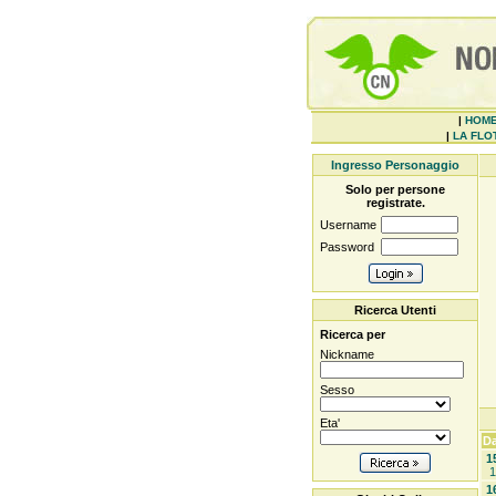
|
HOM
|
LA FLOT
Ingresso Personaggio
Solo per persone
registrate.
Username
Password
Ricerca Utenti
Ricerca per
Nickname
Sesso
Eta'
Da
1
1
1