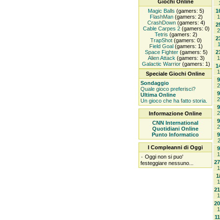
Giochi Online
Magic Balls
(gamers: 5)
1
FlashMan
(gamers: 2)
1
CrashDown
(gamers: 4)
2
Cable Carpes 2
(gamers: 0)
2
Tetris
(gamers: 2)
2
TrapShot
(gamers: 0)
1
Field Goal
(gamers: 1)
Space Fighter
(gamers: 5)
2
Alien Attack
(gamers: 3)
1
Galactic Warrior
(gamers: 1)
1
1
Speciale Giochi Online
9
Sondaggio
2
Quale gioco preferisci?
9
Ultima Online
2
Un gioco che ha fatto storia.
9
2
Informazione Online
9
CNN International
2
Quotidiani Online
Punto Informatico
9
2
I Compleanni di Oggi
9
1
۰
Oggi non si puo'
27
festeggiare nessuno...
1
1
1
21
1
20
1
11