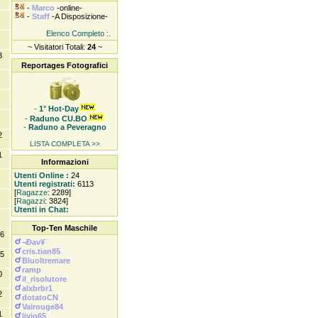
-
Marco
-online-
-
Staff
-A Disposizione-
Elenco Completo :.
~ Visitatori Totali:
24
~
3
Reportages Fotografici
-
1° Hot-Day
-
Raduno CU.BO
-
Raduno a Peveragno
2
LISTA COMPLETA >>
1
Informazioni
Utenti Online :
24
Utenti registrati:
6113
[
Ragazze
: 2289]
[
Ragazzi
: 3824]
Utenti in Chat:
Top-Ten Maschile
6
¬Ðav¥¨
cris.tian85
5
Bluoltremare
ramp
0
il_risolutore
alxbrbr1
2
dotatoCN
Vairouge84
1
livio65