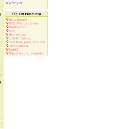
wrangler
Top-Ten Femminile
5
depechegirl
DEB0RA_gattanera
Bimbadolce
skin
dea_venere
..Ciofi_Culetto..
sTeLlInA_pInK_STiLoSa
-cenerentola-
bob62
Kiky@fabuloustequila
1
1
4