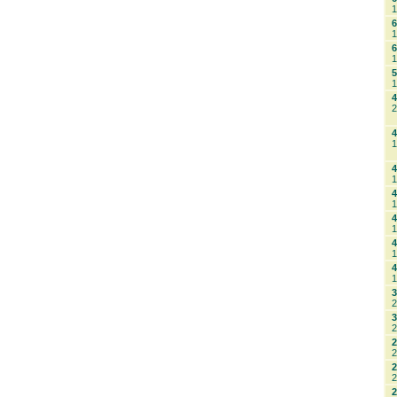
1
6
1
6
1
5
1
4
2
4
1
4
1
4
1
4
1
4
1
4
1
3
2
3
2
2
2
2
2
2