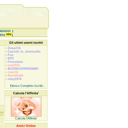
NDAGGI
|
ERTA
|
Gli ultimi utenti iscritti
-
OmarCN
-
Cazzull_lo_strunzullo
-
Fox
-
M75
-
Forestiero
-
real2021
-
BUONGIORNISSIMO
-
ciao111
-
Mordilla89
-
roby1974
Elenco Completo Iscritti :.
Calcola l'Affinita'
ly
Calcola l'Affinita'
Amici Online