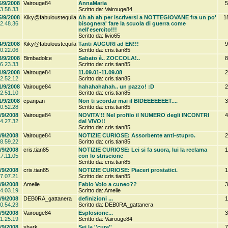
5/9/2008
Vairouge84
AnnaMaria
5
3.58.33
Scritto da: Vairouge84
5/9/2008
Kiky@fabuloustequila
Ah ah ah per iscriversi a NOTTEGIOVANE fra un po'
1
2.48.36
bisognera' fare la scuola di guerra come
nell'esercito!!!
Scritto da: livio65
4/9/2008
Kiky@fabuloustequila
Tanti AUGURI ad EN!!!
9
0.22.06
Scritto da: cris.tian85
3/9/2008
Bimbadolce
Sabato è.. ZOCCOLA!..
8
6.23.33
Scritto da: cris.tian85
1/9/2008
Vairouge84
11.09.01-11.09.08
2
2.52.12
Scritto da: cris.tian85
1/9/2008
Vairouge84
hahahahahah.. un pazzo! :D
2
2.51.10
Scritto da: cris.tian85
1/9/2008
cpanpan
Non ti scordar mai il BIDEEEEEEET....
3
0.52.28
Scritto da: cris.tian85
/9/2008
Vairouge84
NOVITA'!! Nel profilo il NUMERO degli INCONTRI
4
4.27.32
dal VIVO!!
Scritto da: cris.tian85
/9/2008
Vairouge84
NOTIZIE CURIOSE: Assorbente anti-stupro.
2
8.59.22
Scritto da: cris.tian85
/9/2008
cris.tian85
NOTIZIE CURIOSE: Lei si fa suora, lui la reclama
1
7.11.05
con lo striscione
Scritto da: cris.tian85
/9/2008
cris.tian85
NOTIZIE CURIOSE: Piaceri prostatici.
1
7.07.21
Scritto da: cris.tian85
/9/2008
Amelie
Fabio Volo a cuneo??
3
4.03.19
Scritto da: Amelie
/9/2008
DEB0RA_gattanera
definizioni ...
1
0.54.23
Scritto da: DEB0RA_gattanera
/9/2008
Vairouge84
Esplosione...
3
1.25.19
Scritto da: Vairouge84
/9/2008
shark
Sei la ''cura''..
7