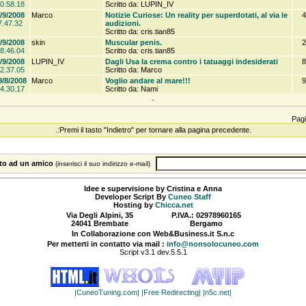
0.58.18
Scritto da: LUPIN_IV
/9/2008
Marco
Notizie Curiose: Un reality per superdotati, al via le
4
7.47.32
audizioni.
Scritto da: cris.tian85
/9/2008
skin
Muscular penis.
2
8.46.04
Scritto da: cris.tian85
/9/2008
LUPIN_IV
Dagli Usa la crema contro i tatuaggi indesiderati
8
2.37.05
Scritto da: Marco
9/8/2008
Marco
Voglio andare al mare!!!
9
4.30.17
Scritto da: Nami
-
Pagi
.:Premi il tasto "Indietro" per tornare alla pagina precedente.
sito ad un amico
(inserisci il suo indirizzo e-mail)
Idee e supervisione by Cristina e Anna
Developer Script By
Cuneo Staff
Hosting by
Chicca.net
Via Degli Alpini, 35
P.IVA.: 02978960165
24041 Brembate
Bergamo
In Collaborazione con Web&Business.it S.n.c
Per metterti in contatto via mail :
info@nonsolocuneo.com
Script v3.1 dev.5.5.1
|CuneoTuning.com|
|Free Redirecting|
|n5c.net|