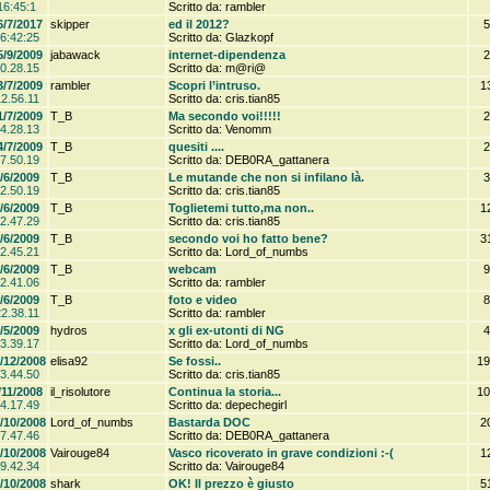
16:45:1
Scritto da: rambler
6/7/2017
skipper
ed il 2012?
5
6:42:25
Scritto da: Glazkopf
5/9/2009
jabawack
internet-dipendenza
2
0.28.15
Scritto da: m@ri@
3/7/2009
rambler
Scopri l’intruso.
1
2.56.11
Scritto da: cris.tian85
1/7/2009
T_B
Ma secondo voi!!!!!
2
4.28.13
Scritto da: Venomm
4/7/2009
T_B
quesiti ....
2
7.50.19
Scritto da: DEB0RA_gattanera
/6/2009
T_B
Le mutande che non si infilano là.
3
2.50.19
Scritto da: cris.tian85
/6/2009
T_B
Toglietemi tutto,ma non..
1
2.47.29
Scritto da: cris.tian85
/6/2009
T_B
secondo voi ho fatto bene?
3
2.45.21
Scritto da: Lord_of_numbs
/6/2009
T_B
webcam
9
2.41.06
Scritto da: rambler
/6/2009
T_B
foto e video
8
2.38.11
Scritto da: rambler
/5/2009
hydros
x gli ex-utonti di NG
4
3.39.17
Scritto da: Lord_of_numbs
/12/2008
elisa92
Se fossi..
19
3.44.50
Scritto da: cris.tian85
/11/2008
il_risolutore
Continua la storia...
10
4.17.49
Scritto da: depechegirl
/10/2008
Lord_of_numbs
Bastarda DOC
2
7.47.46
Scritto da: DEB0RA_gattanera
/10/2008
Vairouge84
Vasco ricoverato in grave condizioni :-(
1
9.42.34
Scritto da: Vairouge84
/10/2008
shark
OK! Il prezzo è giusto
5