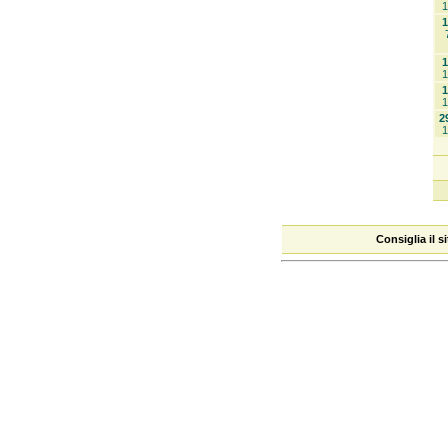
1
1
1
1
1
1
2
1
Consiglia il 