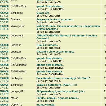
9.21.06
Scritto da: cris.tian85
/9/2008
En86TheBest
grande fiera d'estate...
3
8.41.55
Scritto da: En86TheBest
/9/2008
Bimbagise
Quasi 150..
5
8.34.08
Scritto da: cris.tian85
/9/2008
Spartano
Salvereste la vita di un uomo..
6
5.35.42
Scritto da: cris.tian85
/9/2008
Vairouge84
Notizie Curiose: Cina,si masturba su una panchina
5
0.18.58
e resta incastrato
Scritto da: cris.tian85
/9/2008
depechegirl
APPUNTAMENTO: Martedi 2 settembre. Fuochi a
1
8.04.50
Cussanio!
Scritto da: cris.tian85
/9/2008
Spartano
Qual è il rumore..
6
4.34.24
Scritto da: cris.tian85
/9/2008
cpanpan
Davanti a chi o cosa si rompe..
6
4.04.21
Scritto da: cris.tian85
/9/2008
En86TheBest
grande fiera d'estate...
1
2.45.22
Scritto da: En86TheBest
/9/2008
En86TheBest
grande fiera d'estate...
1
2.45.12
Scritto da: En86TheBest
/9/2008
En86TheBest
grande fiera d'estate...
1
2.43.26
Scritto da: En86TheBest
/9/2008
Bimbagise
Da settembre forum e sondaggi ''da Pazzi''..
1
2.10.33
Scritto da: cris.tian85
/9/2008
Bimbagise
Sabato 6 Settembre.. PIZZA!!!!!!!
6
1.40.32
Scritto da: cris.tian85
/9/2008
george_87
Si riparte da qui,confusi,ma liberi. (cit.)
2
2.16.37
Scritto da: cris.tian85
/9/2008
Marco
Parole... parole... e ancora parole...
1
1.24.03
Scritto da: Staff
/9/2008
LUPIN_IV
munta virtuale
6