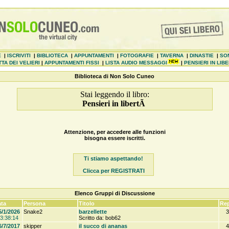
E
|
ISCRIVITI
|
BIBLIOTECA
|
APPUNTAMENTI
|
FOTOGRAFIE
|
TAVERNA
|
DINASTIE
|
SO
TA DEI VELIERI
|
APPUNTAMENTI FISSI
|
LISTA AUDIO MESSAGGI
|
PENSIERI IN LIB
Biblioteca di Non Solo Cuneo
Stai leggendo il libro:
Pensieri in libertÃ
Attenzione, per accedere alle funzioni
bisogna essere iscritti.
Ti stiamo aspettando!
Clicca per REGISTRATI
Elenco Gruppi di Discussione
ta
Persona
Titolo
Rep
5/1/2026
Snake2
barzellette
3
3:38:14
Scritto da: bob62
6/7/2017
skipper
il succo di ananas
4