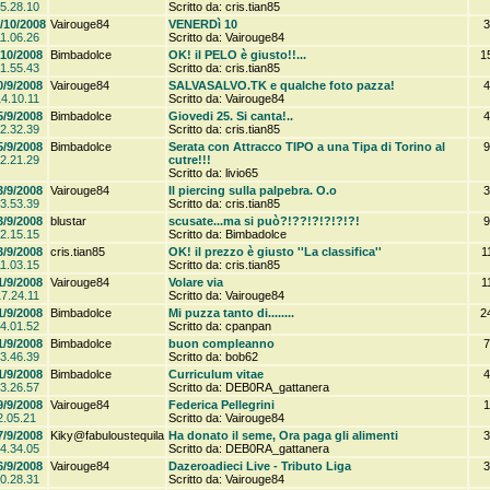
5.28.10
Scritto da: cris.tian85
/10/2008
Vairouge84
VENERDì 10
3
1.06.26
Scritto da: Vairouge84
/10/2008
Bimbadolce
OK! il PELO è giusto!!...
1
1.55.43
Scritto da: cris.tian85
0/9/2008
Vairouge84
SALVASALVO.TK e qualche foto pazza!
4
4.10.11
Scritto da: Vairouge84
5/9/2008
Bimbadolce
Giovedi 25. Si canta!..
4
2.32.39
Scritto da: cris.tian85
5/9/2008
Bimbadolce
Serata con Attracco TIPO a una Tipa di Torino al
9
2.21.29
cutre!!!
Scritto da: livio65
3/9/2008
Vairouge84
Il piercing sulla palpebra. O.o
3
3.53.39
Scritto da: cris.tian85
3/9/2008
blustar
scusate...ma si può?!??!?!?!?!?!
9
2.15.15
Scritto da: Bimbadolce
3/9/2008
cris.tian85
OK! il prezzo è giusto ''La classifica''
1
1.03.15
Scritto da: cris.tian85
1/9/2008
Vairouge84
Volare via
1
7.24.11
Scritto da: Vairouge84
1/9/2008
Bimbadolce
Mi puzza tanto di........
2
4.01.52
Scritto da: cpanpan
1/9/2008
Bimbadolce
buon compleanno
7
3.46.39
Scritto da: bob62
1/9/2008
Bimbadolce
Curriculum vitae
4
3.26.57
Scritto da: DEB0RA_gattanera
9/9/2008
Vairouge84
Federica Pellegrini
1
2.05.21
Scritto da: Vairouge84
7/9/2008
Kiky@fabuloustequila
Ha donato il seme, Ora paga gli alimenti
3
4.34.05
Scritto da: DEB0RA_gattanera
6/9/2008
Vairouge84
Dazeroadieci Live - Tributo Liga
3
0.28.31
Scritto da: Vairouge84