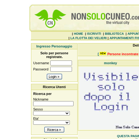
|
HOME
|
ISCRIVITI
|
BIBLIOTECA
|
APPUN
|
LA FLOTTA DEI VELIERI
|
APPUNTAMENTI FIS
Det
Ingresso Personaggio
Solo per persone
[
Persone incontrate 
registrate.
Username
monkey
Password
Ricerca Utenti
Ricerca per
Nickname
Sesso
Eta'
QUESTA PAGIN