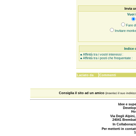
Invia u
Vuoi 
Fare d
Invitare monke
Indice 
● Affinità tra i vostri interessi :
● Affinità tra i posti che frequentate :
Laciato da
Commenti
Consiglia il sito ad un amico
(inserisci il suo indiriz
Idee e supe
Develop
Ho
Via Degli Alpini,
24041 Brembat
In Collaboraz
Per metterti in contat
S