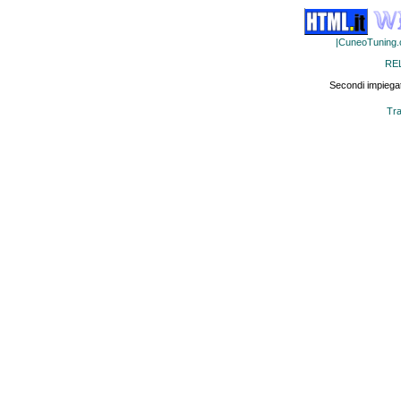
|CuneoTuning
RE
Secondi impiegat
Tra