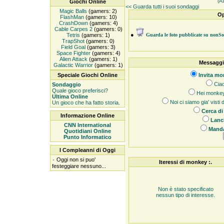
(A
Giochi Online
<< Guarda tutti i suoi sondaggi
Magic Balls
(gamers: 2)
Op
FlashMan
(gamers: 10)
CrashDown
(gamers: 4)
Cable Carpes 2
(gamers: 0)
●
Tetris
(gamers: 1)
Guarda le foto pubblicate su non
TrapShot
(gamers: 0)
Field Goal
(gamers: 3)
Space Fighter
(gamers: 4)
Alien Attack
(gamers: 1)
Messaggi
Galactic Warrior
(gamers: 1)
Speciale Giochi Online
Invita mon
Ciao
Sondaggio
Quale gioco preferisci?
Hei monkey, 
Ultima Online
Noi ci siamo gia' visti
Un gioco che ha fatto storia.
Cerca di
Informazione Online
Lanci
CNN International
Manda
Quotidiani Online
Punto Informatico
I Compleanni di Oggi
۰
Oggi non si puo'
Iteressi di monkey :.
festeggiare nessuno...
Non è stato specificato
nessun tipo di interesse.