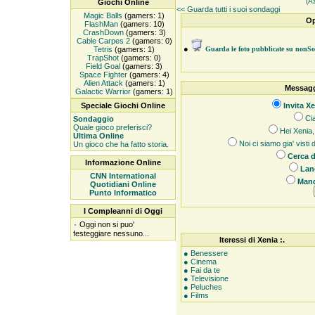
(A
Giochi Online
<< Guarda tutti i suoi sondaggi
Magic Balls
(gamers: 1)
Op
FlashMan
(gamers: 10)
CrashDown
(gamers: 3)
Cable Carpes 2
(gamers: 0)
●
Tetris
(gamers: 1)
Guarda le foto pubblicate su nonS
TrapShot
(gamers: 0)
Field Goal
(gamers: 3)
Space Fighter
(gamers: 4)
Alien Attack
(gamers: 1)
Messagg
Galactic Warrior
(gamers: 1)
Speciale Giochi Online
Invita Xe
Cia
Sondaggio
Quale gioco preferisci?
Hei Xenia, 
Ultima Online
Noi ci siamo gia' visti
Un gioco che ha fatto storia.
Cerca d
Informazione Online
Lanc
CNN International
Mand
Quotidiani Online
Punto Informatico
I Compleanni di Oggi
۰
Oggi non si puo'
festeggiare nessuno...
Iteressi di Xenia :.
● Benessere
● Cinema
● Fai da te
● Televisione
● Peluches
● Films