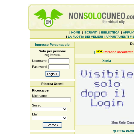
|
HOME
|
ISCRIVITI
|
BIBLIOTECA
|
APPUN
|
LA FLOTTA DEI VELIERI
|
APPUNTAMENTI FIS
De
Ingresso Personaggio
Solo per persone
[
Persone incontrate 
registrate.
Username
Xenia
Password
Ricerca Utenti
Ricerca per
Nickname
Sesso
Eta'
QUESTA PAGIN