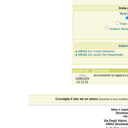
Invia 
Vuoi 
Fare 
Invitare Xenia
Indice
● Affinità tra i vostri interessi :
● Affinità tra i posti che frequentate :
Laciato da
Commenti
ramp
sicuramente la ragazza p
2008/10/9
13.12.31
Consiglia il sito ad un amico
(inserisci il suo indiriz
Idee e supe
Develop
Ho
Via Degli Alpini,
24041 Brembat