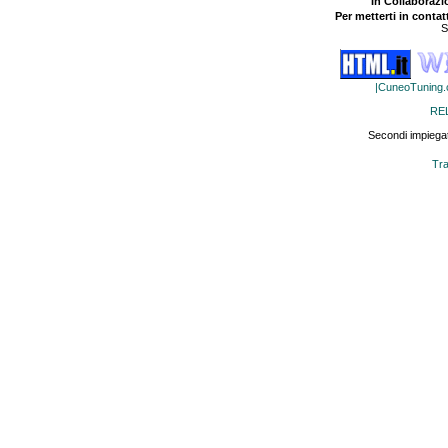
In Collaboraz
Per metterti in contat
S
|CuneoTuning
RE
Secondi impiegat
Tra