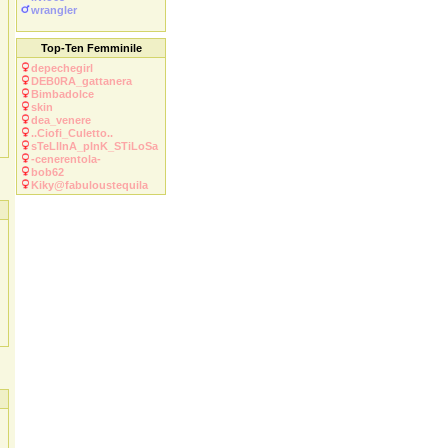
wrangler
Top-Ten Femminile
depechegirl
DEB0RA_gattanera
Bimbadolce
skin
dea_venere
..Ciofi_Culetto..
sTeLlInA_pInK_STiLoSa
-cenerentola-
bob62
Kiky@fabuloustequila