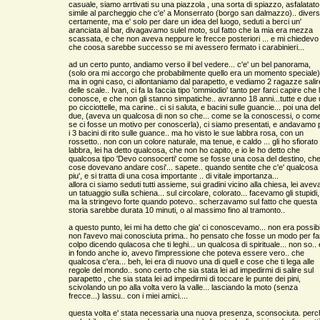
casuale, siamo arrtivati su una piazzola , una sorta di spiazzo, asfalatato
simile al parcheggio che c'e' a Monserrato (borgo san dalmazzo).. diver
certamente, ma e' solo per dare un idea del luogo, seduti a berci un'
aranciata al bar, divagavamo sulel moto, sul fatto che la mia era mezza
scassata, e che non aveva neppure le frecce posteriori ... e mi chiedevo
che coosa sarebbe successo se mi avessero fermato i carabinieri...
ad un certo punto, andiamo verso il bel vedere... c'e' un bel panorama,
(solo ora mi accorgo che probabilmente quello era un momento speciale)
ma in ogni caso, ci allontaniamo dal parapetto, e vediamo 2 ragazze salir
delle scale.. Ivan, ci fa la faccia tipo 'ommiodio' tanto per farci capire che 
conosce, e che non gli stanno simpatiche.. avranno 18 anni...tutte e due
po cicciottelle, ma carine.. ci si saluta, e bacini sulle guancie... poi una del
due, (aveva un qualcosa di non so che... come se la conoscessi, o com
se ci fosse un motivo per conoscerla), ci siamo presentati, e andavamo 
i 3 bacini di rito sulle guance.. ma ho visto le sue labbra rosa, con un
rossetto.. non con un colore naturale, ma tenue, e caldo ... gli ho sfiorato 
labbra, lei ha detto qualcosa, che non ho capito, e io le ho detto che
qualcosa tipo 'Devo consocerti' come se fosse una cosa del destino, che
cose dovevano andare cosi'... sapete.. quando sentite che c'e' qualcosa 
piu', e si tratta di una cosa importante .. di vitale importanza...
allora ci siamo seduti tutti assieme, sui gradini vicino alla chiesa, lei avev
un tatuaggio sulla schiena... sul circolare, colorato... facevamo gli stupidi,
ma la stringevo forte quando potevo.. scherzavamo sul fatto che questa
storia sarebbe durata 10 minuti, o al massimo fino al tramonto..
a questo punto, lei mi ha detto che gia' ci conoscevamo... non era possibi
non l'avevo mai conosciuta prima.. ho pensato che fosse un modo per fa
colpo dicendo qulacosa che ti leghi... un qualcosa di spirituale... non so.. 
in fondo anche io, avevo l'impressione che poteva essere vero.. che
qualcosa c'era... beh, lei era di nuovo una di quell e cose che ti lega alle
regole del mondo.. sono certo che sia stata lei ad impedirmi di salire sul
parapetto , che sia stata lei ad impedirmi di toccare le punte dei pini,
scivolando un po alla volta vero la valle... lasciando la moto (senza
frecce...) lassu.. con i miei amici....
questa volta e' stata necessaria una nuova presenza, sconsociuta. perc