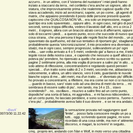
azzurro... in un attimo, con il 'sistema del nuotatore' i miei piedi hanno
inziato a staccarsi da terra.. nel cortiletto c'era anche un signore, alto di
statura, che improvvisamente prima che realemnte capisse quello che
stava accadendo, inizio ad avvicinarsi, sapete, un po come.. gli agenti di
matrix, che appaiono prendendo il posto delle persone presenti quando
capiscono che QUALCOSA NON VA... era solo un impressione, magari
quel tipo era solo spaventato... oppure altro.. in ogni caso, nel giro di poc
secondi, senza troppa difficolta, vedevo il lavatoio dall' alto, ero a circa 2
metri... il signore, allora con un braccio alzato cerca di afferrarmi, oppure
solo di toccarmi i piedi.... a questo punto, ecco che succede di nuovo que
cosa strana.. che una persona ti lega alle regole fisiche del mondo... un 
spaventato da quell'uomo, ed dal suo tentativo di riportami giu', sbagliand
probabilmente questa 'sincronizzazione', il mio procedere era diventato a
sbalzi, ma in ogni caso, sempre progressivi, sollevandomi un po' ogni
volta.... uan volta arrivato a 4 o 5 metri, vedendo gia' a fianco a me, il tetto
tegole rosse della nostra casa , e capendo che nessuno a quell' altezza 
poteva piu' prendere, ho ripensato a quello che avevo scritto su queste
pagine 2 settimane prima, alla mia voglia di provare a salire piu' in alto... 
solo attimo di riflessione, concentrandomi e regolando questi pensieri
speciali.... d'un tratto sono salito di 2 o 3 metri, secondo me, abbastanza
velocemente, e allora, un altro slancio, vero il cielo, guardando le nuvole
bianche sopra di me... altri metri, ma d'un tratto ... e' diventato piu' difficile.
ho provato a concentrarmi, a riflettere, ma era come se non ci si riuscis
... guardo in basso, saro' stato solo ad una decina di metri da terra ... mi
sembrava di essere salito di piu'.. non tando, ma 14 o 15... stavo
scendendo? .. no.. oscillavo... risucivo a salire fino ad un certo punto,
dopodiche' una sorta di fatica, mi aggrediva... e mi faceva ridiscendere.. .
ad un certo punto, ho lasciato perddere, e sono sceso perterra.. l'uomo 
c'era piu'... probabilmente aveva fatto il suo dovere .. e se ne era andato.
¬Ðav¥¨
la sensazione provata nel raggiungere quel
007/3/30 11.22.42
'limite'... posso farla consocere meglio un po a
tutti... oggi, scrivendo queste pagine, mi sono
ricordato di una cosa simile, ma non e' attinente
discorso, e magari, la scrivero' in seguito..
cmq.. proprio ieri, andando con IVan e Wolf, in moto verso una cittadina