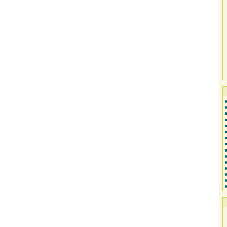
●
●
●