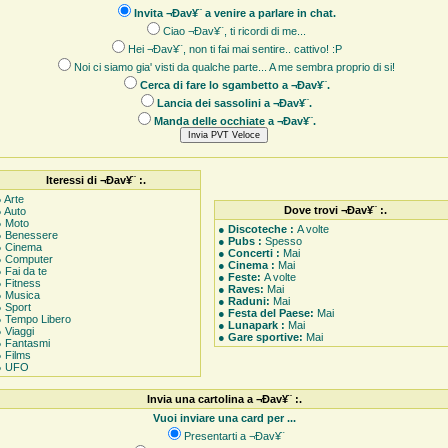
Invita ¬Ðav¥¨ a venire a parlare in chat.
Ciao ¬Ðav¥¨, ti ricordi di me...
Hei ¬Ðav¥¨, non ti fai mai sentire.. cattivo! :P
Noi ci siamo gia' visti da qualche parte... A me sembra proprio di si!
Cerca di fare lo sgambetto a ¬Ðav¥¨.
Lancia dei sassolini a ¬Ðav¥¨.
Manda delle occhiate a ¬Ðav¥¨.
Iteressi di ¬Ðav¥¨ :.
 Arte
Dove trovi ¬Ðav¥¨ :.
● Auto
● Moto
●
Discoteche :
A volte
● Benessere
●
Pubs :
Spesso
● Cinema
●
Concerti :
Mai
● Computer
●
Cinema :
Mai
 Fai da te
●
Feste:
A volte
● Fitness
●
Raves:
Mai
● Musica
●
Raduni:
Mai
● Sport
●
Festa del Paese:
Mai
● Tempo Libero
●
Lunapark :
Mai
 Viaggi
●
Gare sportive:
Mai
● Fantasmi
● Films
● UFO
Invia una cartolina a ¬Ðav¥¨ :.
Vuoi inviare una card per ...
Presentarti a ¬Ðav¥¨