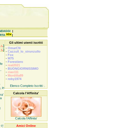
NDAGGI
|
ERTA
|
Gli ultimi utenti iscritti
 :.
]
-
OmarCN
 :.
]
-
Cazzull_lo_strunzullo
-
Fox
-
M75
-
Forestiero
fe
-
real2021
-
BUONGIORNISSIMO
-
-
ciao111
-
Mordilla89
-
roby1974
e
Elenco Completo Iscritti :.
, in
Calcola l'Affinita'
ra'
ra
l
Calcola l'Affinita'
 ci
Amici Online