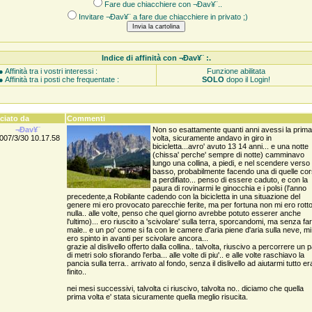
Fare due chiacchiere con ¬Ðav¥¨..
Invitare ¬Ðav¥¨ a fare due chiacchiere in privato ;)
Indice di affinità con ¬Ðav¥¨ :.
● Affinità tra i vostri interessi :
Funzione abilitata
● Affinità tra i posti che frequentate :
SOLO
dopo il Login!
ciato da
Commenti
¬Ðav¥¨
Non so esattamente quanti anni avessi la prima
007/3/30 10.17.58
volta, sicuramente andavo in giro in
bicicletta...avro' avuto 13 14 anni... e una notte
(chissa' perche' sempre di notte) camminavo
lungo una collina, a piedi, e nel scendere verso i
basso, probabilmente facendo una di quelle co
a perdifiato... penso di essere caduto, e con la
paura di rovinarmi le ginocchia e i polsi (l'anno
precedente,a Robilante cadendo con la bicicletta in una situazione del
genere mi ero provocato parecchie ferite, ma per fortuna non mi ero rott
nulla.. alle volte, penso che quel giorno avrebbe potuto esserer anche
l'ultimo)... ero riuscito a 'scivolare' sulla terra, sporcandomi, ma senza fa
male.. e un po' come si fa con le camere d'aria piene d'aria sulla neve, mi
ero spinto in avanti per scivolare ancora...
grazie al dislivello offerto dalla collina.. talvolta, riuscivo a percorrere un p
di metri solo sfiorando l'erba... alle volte di piu'.. e alle volte raschiavo la
pancia sulla terra.. arrivato al fondo, senza il dislivello ad aiutarmi tutto er
finito..
nei mesi successivi, talvolta ci riuscivo, talvolta no.. diciamo che quella
prima volta e' stata sicuramente quella meglio risucita.