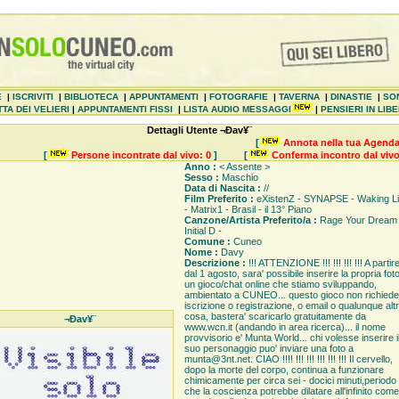
E
|
ISCRIVITI
|
BIBLIOTECA
|
APPUNTAMENTI
|
FOTOGRAFIE
|
TAVERNA
|
DINASTIE
|
SO
TA DEI VELIERI
|
APPUNTAMENTI FISSI
|
LISTA AUDIO MESSAGGI
|
PENSIERI IN LIB
Dettagli Utente ¬Ðav¥¨
[
Annota nella tua Agenda
[
Persone incontrate dal vivo: 0
]
[
Conferma incontro dal vivo
Anno :
< Assente >
Sesso :
Maschio
Data di Nascita :
//
Film Preferito :
eXistenZ - SYNAPSE - Waking Li
- Matrix1 - Brasil - il 13° Piano
Canzone/Artista Preferito/a :
Rage Your Dream 
Initial D -
Comune :
Cuneo
Nome :
Davy
Descrizione :
!!! ATTENZIONE !!! !!! !!! !!! A partir
dal 1 agosto, sara' possibile inserire la propria foto
un gioco/chat online che stiamo sviluppando,
ambientato a CUNEO... questo gioco non richiede
iscrizione o registrazione, o email o qualunque alt
cosa, bastera' scaricarlo gratuitamente da
¬Ðav¥¨
www.wcn.it (andando in area ricerca)... il nome
provvisorio e' Munta World... chi volesse inserire i
suo personaggio puo' inviare una foto a
munta@3nt.net. CIAO !!!! !!! !!! !!! !!! !!! Il cervello,
dopo la morte del corpo, continua a funzionare
chimicamente per circa sei - docici minuti,periodo
che la coscienza potrebbe dilatare all'infinito come