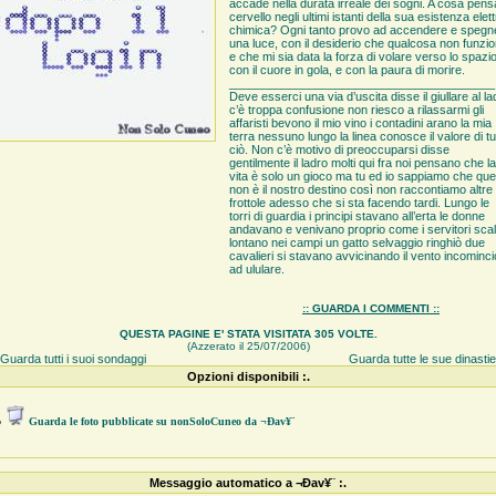
accade nella durata irreale dei sogni. A cosa pensa
cervello negli ultimi istanti della sua esistenza elett
chimica? Ogni tanto provo ad accendere e spegn
una luce, con il desiderio che qualcosa non funzio
e che mi sia data la forza di volare verso lo spazio
con il cuore in gola, e con la paura di morire.
________________________________________
Deve esserci una via d’uscita disse il giullare al la
c’è troppa confusione non riesco a rilassarmi gli
affaristi bevono il mio vino i contadini arano la mia
terra nessuno lungo la linea conosce il valore di tu
ciò. Non c’è motivo di preoccuparsi disse
gentilmente il ladro molti qui fra noi pensano che la
vita è solo un gioco ma tu ed io sappiamo che qu
non è il nostro destino così non raccontiamo altre
frottole adesso che si sta facendo tardi. Lungo le
torri di guardia i principi stavano all’erta le donne
andavano e venivano proprio come i servitori scal
lontano nei campi un gatto selvaggio ringhiò due
cavalieri si stavano avvicinando il vento incominci
ad ululare.
:: GUARDA I COMMENTI ::
QUESTA PAGINE E' STATA VISITATA 305 VOLTE.
(Azzerato il 25/07/2006)
Guarda tutti i suoi sondaggi
Guarda tutte le sue dinasti
Opzioni disponibili :.
●
Guarda le foto pubblicate su nonSoloCuneo da ¬Ðav¥¨
Messaggio automatico a ¬Ðav¥¨ :.