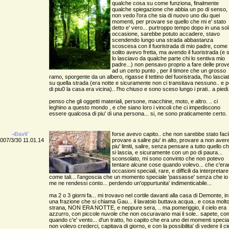
qualche cosa su come funziona, finalmente
qualche spiegazione che abbia un po di senso,
non vedo l'ora che sia di nuovo uno diu quei
momenti, per provare se quello che mi e' stato
detto e' vero... purtroppo tempo dopo in una so
occasione, sarebbe potuto accadere, stavo
scendendo lungo una strada abbastanza
scoscesa con il fuoristrada di mio padre, come 
solito avevo fretta, ma avendo il fuoristrada (e 
lo lasciavo da qualche parte chi lo sentiva mio
padre...) non pensavo proprio a fare delle prove
ad un certo punto , per il timore che un grosso
ramo, sporgente da un albero, rigasse il tettino del fuoristrada, l'ho lascia
su quella strada (era notte e sicuramente non ci transitava nessuno.. e p
di piu0 la casa era vicina).. l'ho chiuso e sono sceso lungo i prati.. a piedi.
penso che gli oggetti materiali, persone, macchine, moto, e altro. .. ci
leghino a questo mondo , e che siano loro i vincoli che ci impediscono
essere qualcosa di piu' di una persona... si, ne sono praticamente certo.
¬Ðav¥¨
forse avevo capito.. che non sarebbe stato faci
007/3/30 11.01.14
provare a salire piu' in alto, provare a non aver
piu' limiti, salire, senza pensare a tutto quello c
si lascia, e sicuramente con un po di paura...
sconsolato, mi sono convinto che non potevo
tentare alcune cose quando volevo... che c'er
occasioni speciali, rare, e difficili da interpretare
come tali... l'angoscia che un momento speciale 'passasse' senza che io
me ne rendessi conto... perdendo un'oppurtunita' indimenticabile...
ma 2 o 3 giorni fa... mi trovavo nel cortile davanti alla casa di Demonte, in
una frazione che si chiama Gau... il lavatoio buttava acqua.. e cosa molt
strana, NON ERA NOTTE, e neppure sera, .. ma pomeriggio, il cielo era
azzurro, con piccole nuvole che non oscuravano mai il sole.. sapete, c
quando c'e' vento... d'un tratto, ho capito che era uno dei momenti special
non volevo crederci, capitava di giorno, e con la possibilita' di vedere il ci