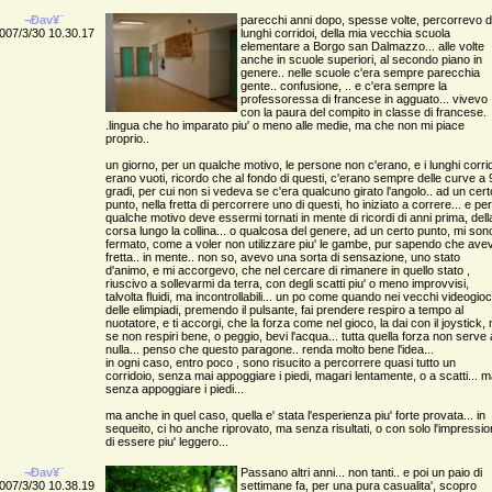
¬Ðav¥¨
parecchi anni dopo, spesse volte, percorrevo d
007/3/30 10.30.17
lunghi corridoi, della mia vecchia scuola
elementare a Borgo san Dalmazzo... alle volte
anche in scuole superiori, al secondo piano in
genere.. nelle scuole c'era sempre parecchia
gente.. confusione, .. e c'era sempre la
professoressa di francese in agguato... vivevo
con la paura del compito in classe di francese.
.lingua che ho imparato piu' o meno alle medie, ma che non mi piace
proprio..
un giorno, per un qualche motivo, le persone non c'erano, e i lunghi corri
erano vuoti, ricordo che al fondo di questi, c'erano sempre delle curve a 
gradi, per cui non si vedeva se c'era qualcuno girato l'angolo.. ad un cert
punto, nella fretta di percorrere uno di questi, ho iniziato a correre... e per
qualche motivo deve essermi tornati in mente di ricordi di anni prima, dell
corsa lungo la collina... o qualcosa del genere, ad un certo punto, mi son
fermato, come a voler non utilizzare piu' le gambe, pur sapendo che ave
fretta.. in mente.. non so, avevo una sorta di sensazione, uno stato
d'animo, e mi accorgevo, che nel cercare di rimanere in quello stato ,
riuscivo a sollevarmi da terra, con degli scatti piu' o meno improvvisi,
talvolta fluidi, ma incontrollabili... un po come quando nei vecchi videogioc
delle elimpiadi, premendo il pulsante, fai prendere respiro a tempo al
nuotatore, e ti accorgi, che la forza come nel gioco, la dai con il joystick,
se non respiri bene, o peggio, bevi l'acqua... tutta quella forza non serve 
nulla... penso che questo paragone.. renda molto bene l'idea...
in ogni caso, entro poco , sono risucito a percorrere quasi tutto un
corridoio, senza mai appoggiare i piedi, magari lentamente, o a scatti... 
senza appoggiare i piedi...
ma anche in quel caso, quella e' stata l'esperienza piu' forte provata... in
sequeito, ci ho anche riprovato, ma senza risultati, o con solo l'impressi
di essere piu' leggero...
¬Ðav¥¨
Passano altri anni... non tanti.. e poi un paio di
007/3/30 10.38.19
settimane fa, per una pura casualita', scopro