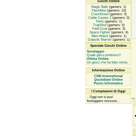
Giochi Online
Magic Balls
(gamers: 1)
FlashMan
(gamers: 10)
CrashDown
(gamers: 3)
Cable Carpes 2
(gamers: 0)
Tetris
(gamers: 1)
TrapShot
(gamers: 0)
Field Goal
(gamers: 3)
Space Fighter
(gamers: 4)
Alien Attack
(gamers: 1)
Galactic Warrior
(gamers: 1)
Speciale Giochi Online
Sondaggio
Quale gioco preferisci?
Ultima Online
Un gioco che ha fatto storia.
Informazione Online
CNN International
Quotidiani Online
Punto Informatico
I Compleanni di Oggi
۰
Oggi non si puo'
<< 
festeggiare nessuno...