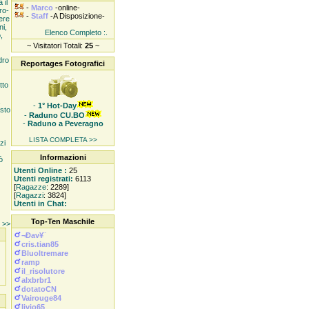
 il
-
Marco
-online-
ro-
-
Staff
-A Disposizione-
ere
ni,
Elenco Completo :.
,
~ Visitatori Totali:
25
~
dro
Reportages Fotografici
tto
-
1° Hot-Day
esto
-
Raduno CU.BO
-
Raduno a Peveragno
LISTA COMPLETA >>
zi
Informazioni
ò
Utenti Online :
25
Utenti registrati:
6113
[
Ragazze
: 2289]
[
Ragazzi
: 3824]
Utenti in Chat:
Top-Ten Maschile
e >>
¬Ðav¥¨
cris.tian85
Bluoltremare
ramp
il_risolutore
alxbrbr1
dotatoCN
Vairouge84
livio65