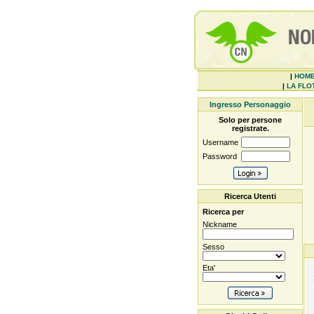
|
HOM
|
LA FLOT
Ingresso Personaggio
Solo per persone
registrate.
Username
Password
Ricerca Utenti
Ricerca per
Nickname
Sesso
Eta'