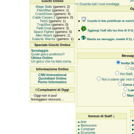
(A
Giochi Online
<< Guarda tutti i suoi sondaggi
Magic Balls
(gamers: 2)
Op
FlashMan
(gamers: 1)
CrashDown
(gamers: 4)
Cable Carpes 2
(gamers: 0)
●
Tetris
(gamers: 1)
Guarda le foto pubblicate su nonSo
TrapShot
(gamers: 0)
Field Goal
(gamers: 3)
●
Aggiungi Staff alla tua lista di ICQ
Space Fighter
(gamers: 5)
Alien Attack
(gamers: 1)
Galactic Warrior
(gamers: 1)
●
Manda un messaggio, tramite ICQ, a
Speciale Giochi Online
Sondaggio
Quale gioco preferisci?
Messagg
Ultima Online
Un gioco che ha fatto storia.
Invita St
Ci
Informazione Online
Hei Staff, 
CNN International
Quotidiani Online
Noi ci siamo gia' visti
Punto Informatico
Cerca d
I Compleanni di Oggi
Lan
۰
Oggi non si puo'
Mand
festeggiare nessuno...
Iteressi di Staff :.
● Arte
● Benessere
● Computer
● Economia