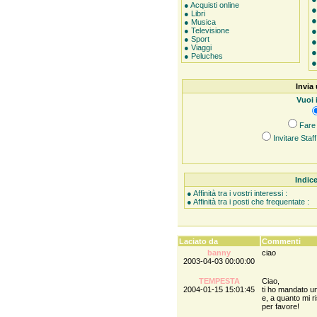
● Acquisti online
● Libri
● Musica
● Televisione
● Sport
● Viaggi
● Peluches
Invia 
Vuoi 
Fare 
Invitare Staf
Indice
● Affinità tra i vostri interessi :
● Affinità tra i posti che frequentate :
Laciato da
Commenti
banny
ciao
2003-04-03 00:00:00
TEMPESTA
Ciao,
2004-01-15 15:01:45
ti ho mandato un
e, a quanto mi ri
per favore!