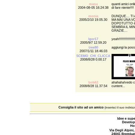
manu
quanti amici onl
2004-08-05 16:24:38
di fare niente!!!!
monia
DUNQUE.... T
2005/2/10 19.05.30
MA MAI UNA V
DOPOTUTTO è 
SEMBRA IL MIN
GRAZIE....
Igor17
yeah!!!!!!!!!!!!!!!!!!
2005/9/7 12.59.20
tree80
aggiungi la possi
2007/1/11 18.46.03
SCEMO_CHI_CLICCA
2008/8/28 0.00.17
bob62
ahahaha!vedo ch
2008/8/28 11.37.54
cuntent...
Consiglia il sito ad un amico
(inserisci il suo indiriz
Idee e supe
Develop
Ho
Via Degli Alpini,
24041 Brembat