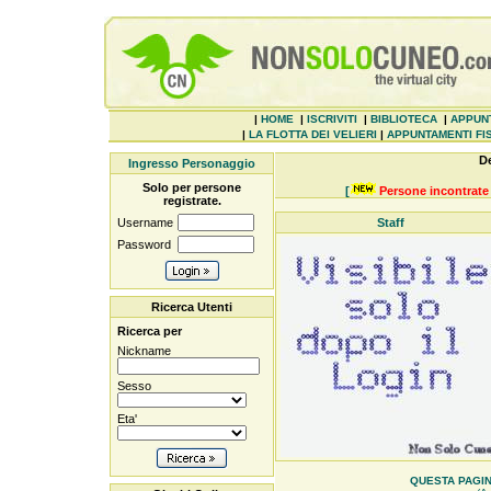
|
HOME
|
ISCRIVITI
|
BIBLIOTECA
|
APPUN
|
LA FLOTTA DEI VELIERI
|
APPUNTAMENTI FIS
De
Ingresso Personaggio
Solo per persone
[
Persone incontrate 
registrate.
Username
Staff
Password
Ricerca Utenti
Ricerca per
Nickname
Sesso
Eta'
QUESTA PAGINE