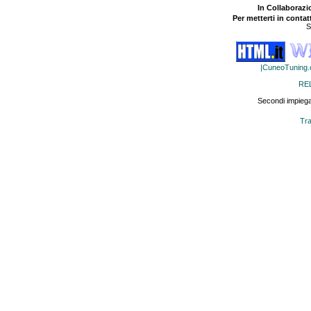
In Collaboraz
Per metterti in contat
S
|CuneoTuning
RE
Secondi impiega
Tra