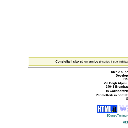
Consiglia il sito ad un amico
(inserisci il suo indiriz
Idee e supe
Develop
Ho
Via Degli Alpini,
24041 Brembat
In Collaboraz
Per metterti in contat
S
|CuneoTuning
RE