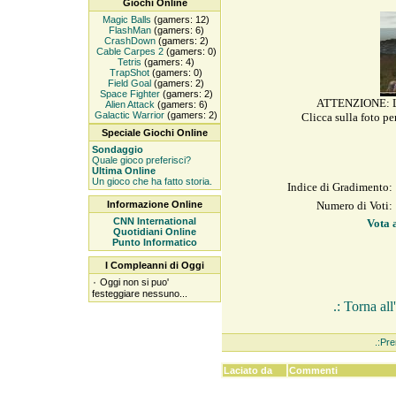
Giochi Online
Magic Balls
(gamers: 12)
FlashMan
(gamers: 6)
CrashDown
(gamers: 2)
Cable Carpes 2
(gamers: 0)
Tetris
(gamers: 4)
TrapShot
(gamers: 0)
Field Goal
(gamers: 2)
Space Fighter
(gamers: 2)
ATTENZIONE: L'i
Alien Attack
(gamers: 6)
Galactic Warrior
(gamers: 2)
Clicca sulla foto pe
Speciale Giochi Online
Sondaggio
Quale gioco preferisci?
Ultima Online
Un gioco che ha fatto storia.
Indice di Gradimento:
Informazione Online
Numero di Voti:
CNN International
Vota a
Quotidiani Online
Punto Informatico
I Compleanni di Oggi
۰
Oggi non si puo'
festeggiare nessuno...
.: Torna al
.:Pre
Laciato da
Commenti