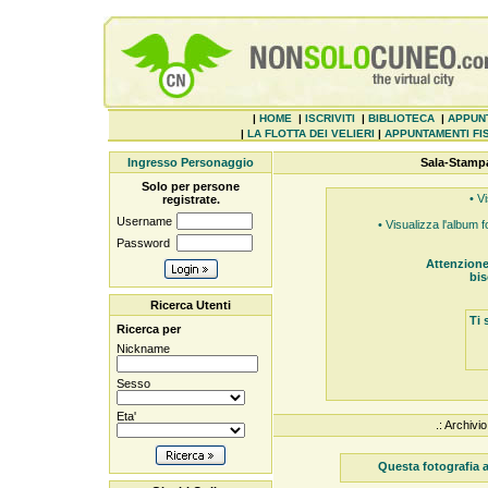
|
HOME
|
ISCRIVITI
|
BIBLIOTECA
|
APPUN
|
LA FLOTTA DEI VELIERI
|
APPUNTAMENTI FIS
Ingresso Personaggio
Sala-Stamp
Solo per persone
• Vi
registrate.
Username
• Visualizza l'album 
Password
Attenzione
bis
Ricerca Utenti
Ti 
Ricerca per
Nickname
Sesso
Eta'
.: Archiv
Questa fotografia a