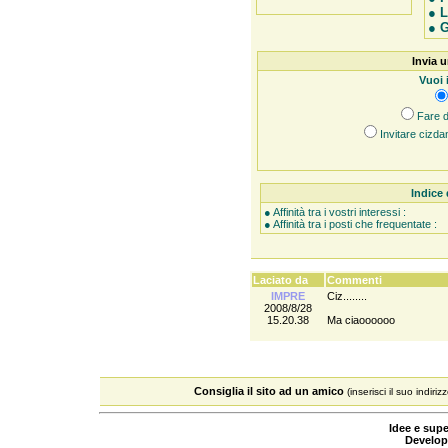
●
L
●
G
Invia u
Vuoi 
Fare d
Invitare cizda
Indice 
● Affinità tra i vostri interessi :
● Affinità tra i posti che frequentate :
Laciato da
Commenti
IMPRE
Ciz........
2008/8/28
15.20.38
Ma ciaoooooo
Consiglia il sito ad un amico
(inserisci il suo indiriz
Idee e supe
Develop