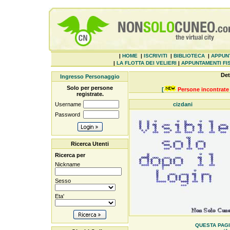
|
HOME
|
ISCRIVITI
|
BIBLIOTECA
|
APPUN
|
LA FLOTTA DEI VELIERI
|
APPUNTAMENTI FIS
Det
Ingresso Personaggio
Solo per persone
[
Persone incontrate 
registrate.
Username
cizdani
Password
Ricerca Utenti
Ricerca per
Nickname
Sesso
Eta'
QUESTA PAGIN