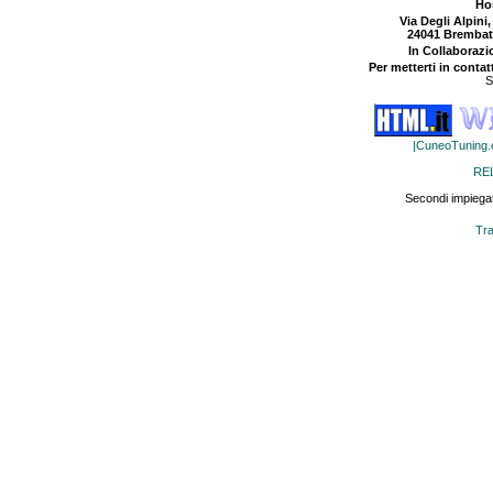
Ho
Via Degli Alpini,
24041 Brembat
In Collaboraz
Per metterti in contat
S
|CuneoTuning
RE
Secondi impiegat
Tra