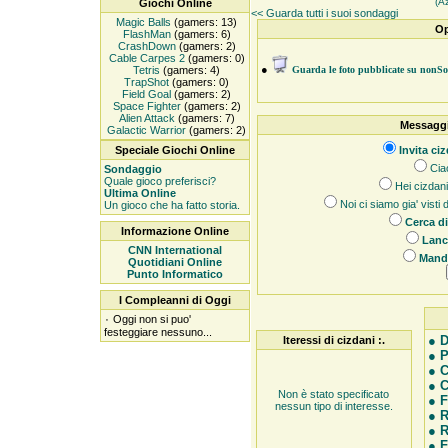
(A
Giochi Online
<< Guarda tutti i suoi sondaggi
Magic Balls
(gamers: 13)
Op
FlashMan
(gamers: 6)
CrashDown
(gamers: 2)
Cable Carpes 2
(gamers: 0)
●
Tetris
(gamers: 4)
Guarda le foto pubblicate su nonS
TrapShot
(gamers: 0)
Field Goal
(gamers: 2)
Space Fighter
(gamers: 2)
Alien Attack
(gamers: 7)
Messaggi
Galactic Warrior
(gamers: 2)
Speciale Giochi Online
Invita ciz
Ciao
Sondaggio
Quale gioco preferisci?
Hei cizdani,
Ultima Online
Noi ci siamo gia' visti
Un gioco che ha fatto storia.
Cerca di
Informazione Online
Lanci
CNN International
Manda
Quotidiani Online
Punto Informatico
I Compleanni di Oggi
۰
Oggi non si puo'
festeggiare nessuno...
●
D
Iteressi di cizdani :.
●
P
●
C
●
C
Non è stato specificato
●
F
nessun tipo di interesse.
●
R
●
R
●
F