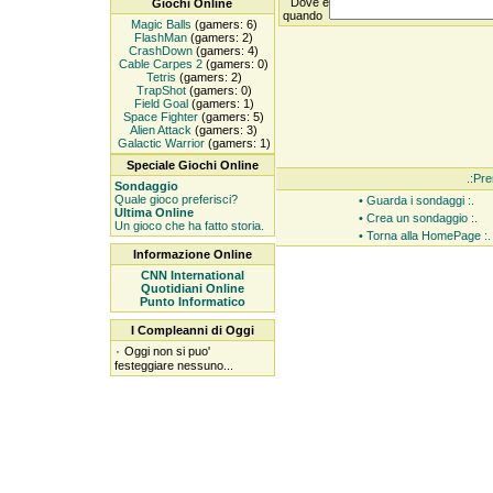
Dove e
Giochi Online
quando
Magic Balls
(gamers: 6)
FlashMan
(gamers: 2)
CrashDown
(gamers: 4)
Cable Carpes 2
(gamers: 0)
Tetris
(gamers: 2)
TrapShot
(gamers: 0)
Field Goal
(gamers: 1)
Space Fighter
(gamers: 5)
Alien Attack
(gamers: 3)
Galactic Warrior
(gamers: 1)
Speciale Giochi Online
.:Pre
Sondaggio
Quale gioco preferisci?
• Guarda i sondaggi :.
Ultima Online
• Crea un sondaggio :.
Un gioco che ha fatto storia.
• Torna alla HomePage :.
Informazione Online
CNN International
Quotidiani Online
Punto Informatico
I Compleanni di Oggi
۰
Oggi non si puo'
festeggiare nessuno...