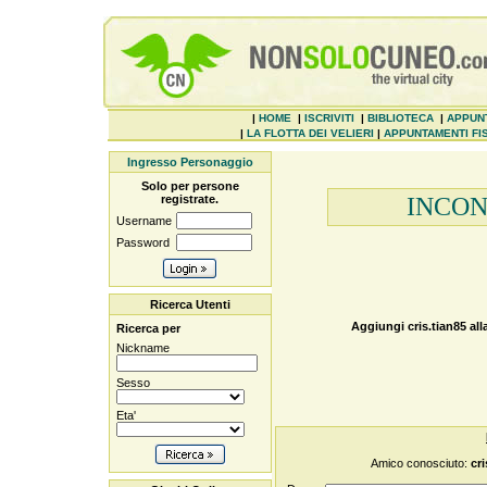
|
HOME
|
ISCRIVITI
|
BIBLIOTECA
|
APPUN
|
LA FLOTTA DEI VELIERI
|
APPUNTAMENTI FIS
Ingresso Personaggio
Solo per persone
registrate.
INCON
Username
Password
Ricerca Utenti
Aggiungi
cris.tian85
all
Ricerca per
Nickname
Sesso
Eta'
Amico conosciuto:
cri