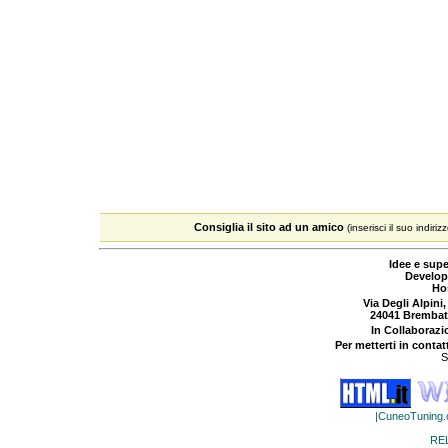
Consiglia il sito ad un amico
(inserisci il suo indiriz
Idee e supe
Develop
Ho
Via Degli Alpini,
24041 Brembat
In Collaboraz
Per metterti in contat
S
|CuneoTuning
RE