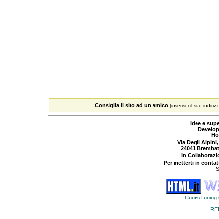
Consiglia il sito ad un amico
(inserisci il suo indiriz
Idee e supe
Develop
Ho
Via Degli Alpini,
24041 Brembat
In Collaboraz
Per metterti in contat
S
|CuneoTuning
RE