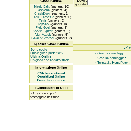
Dove e
Giochi Online
quando
Magic Balls
(gamers: 10)
FlashMan
(gamers: 4)
CrashDown
(gamers: 1)
Cable Carpes 2
(gamers: 0)
Tetris
(gamers: 3)
TrapShot
(gamers: 0)
Field Goal
(gamers: 2)
Space Fighter
(gamers: 1)
Alien Attack
(gamers: 5)
Galactic Warrior
(gamers: 2)
Speciale Giochi Online
.:Pre
Sondaggio
Quale gioco preferisci?
• Guarda i sondaggi :.
Ultima Online
• Crea un sondaggio :.
Un gioco che ha fatto storia.
• Torna alla HomePage :.
Informazione Online
CNN International
Quotidiani Online
Punto Informatico
I Compleanni di Oggi
۰
Oggi non si puo'
festeggiare nessuno...