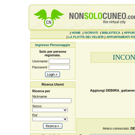
|
HOME
|
ISCRIVITI
|
BIBLIOTECA
|
APPUN
|
LA FLOTTA DEI VELIERI
|
APPUNTAMENTI FIS
Ingresso Personaggio
Solo per persone
registrate.
INCON
Username
Password
Ricerca Utenti
Aggiungi
DEB0RA_gattaner
Ricerca per
Nickname
Sesso
Eta'
Amico conosciuto:
DE